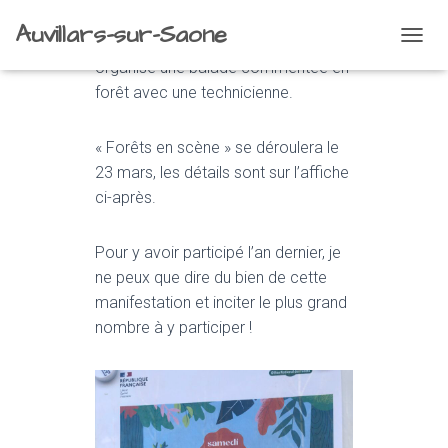
Auvillars-sur-Saone
Comme d’habitude en mars, l’ONF
O
organise une balade commentée en
U
V
forêt avec une technicienne.
R
I
R
« Forêts en scène » se déroulera le
/
23 mars, les détails sont sur l’affiche
F
ci-après.
E
R
M
Pour y avoir participé l’an dernier, je
E
ne peux que dire du bien de cette
R
L
manifestation et inciter le plus grand
A
nombre à y participer !
N
A
V
I
G
A