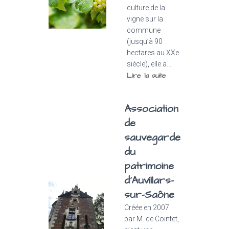
culture de la
vigne sur la
commune
(jusqu’à 90
hectares au XXe
siècle), elle a...
Lire la suite
Association
de
sauvegarde
du
patrimoine
d’Auvillars-
sur-Saône
Créée en 2007
par M. de Cointet,