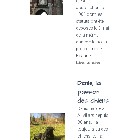
c’est une
association loi
1901 dont les
statuts ont été
déposés le 3 mai
de la même
année à la sous-
préfecture de
Beaune....
Lire la suite
Denis, la
passion
des chiens
Denis habite à
Auvillars depuis
30 ans. Il a
toujours eu des
chiens, et il a