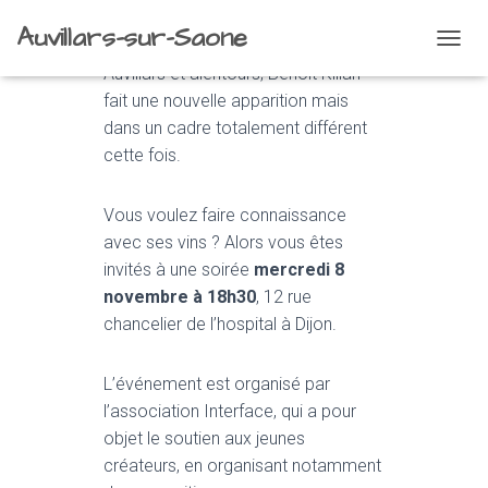
Auvillars-sur-Saone
A peine les vendanges terminées sur
O
Auvillars et alentours, Benoît Kilian
U
V
fait une nouvelle apparition mais
R
dans un cadre totalement différent
I
cette fois.
R
/
F
Vous voulez faire connaissance
E
avec ses vins ? Alors vous êtes
R
M
invités à une soirée
mercredi 8
E
novembre à 18h30
, 12 rue
R
chancelier de l’hospital à Dijon.
L
A
N
L’événement est organisé par
A
V
l’association Interface, qui a pour
I
objet le soutien aux jeunes
G
créateurs, en organisant notamment
A