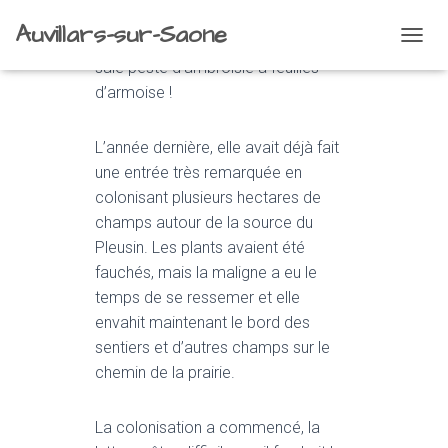
Auvillars-sur-Saone
Elle est bel et bien revenue, cette
O
sale peste d’ambroisie à feuilles
U
V
d’armoise !
R
I
R
L’année dernière, elle avait déjà fait
/
une entrée très remarquée en
F
colonisant plusieurs hectares de
E
champs autour de la source du
R
M
Pleusin. Les plants avaient été
E
fauchés, mais la maligne a eu le
R
temps de se ressemer et elle
L
A
envahit maintenant le bord des
N
sentiers et d’autres champs sur le
A
chemin de la prairie.
V
I
G
La colonisation a commencé, la
A