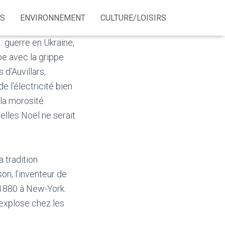
ÉS
ENVIRONNEMENT
CULTURE/LOISIRS
: guerre en Ukraine,
pe avec la grippe
 d’Auvillars,
e l’électricité bien
 la morosité
elles Noël ne serait
a tradition
on, l’inventeur de
 1880 à New-York.
 explose chez les