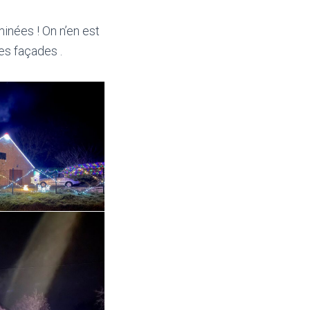
inées ! On n’en est
es façades .