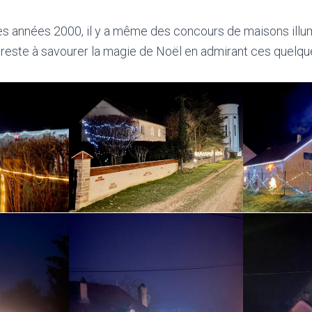
es années 2000, il y a même des concours de maisons illum
us reste à savourer la magie de Noël en admirant ces quelqu