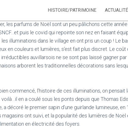
HISTOIRE/PATRIMOINE
ACTUALIT
ouer, les parfums de Noël sont un peu pâlichons cette année 
a SNCF…et puis le covid qui repointe son nez en faisant équi
les illuminations dans le village en ont pris un coup ! Le bas
ux en couleurs et lumières, s’est fait plus discret. Le coût d
irréductibles auvillarsois ne se sont pas laissé gagner par
maisons arborent les traditionnelles décorations sans lesqu
 bien commencé, l’histoire de ces illuminations, on pensait l
s voilà…il en a coulé sous les ponts depuis que Thomas Edis
e, a décoré le premier sapin d’une guirlande lumineuse, en
es magasins ont suivi, et la popularité des lumières de Noël
alimentation en électricité des foyers.