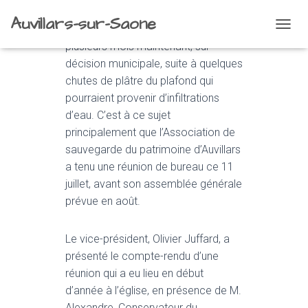
Auvillars-sur-Saone
Notre église est fermée depuis
O
plusieurs mois maintenant, sur
U
V
décision municipale, suite à quelques
R
chutes de plâtre du plafond qui
I
pourraient provenir d’infiltrations
R
/
d’eau. C’est à ce sujet
F
principalement que l’Association de
E
sauvegarde du patrimoine d’Auvillars
R
a tenu une réunion de bureau ce 11
M
E
juillet, avant son assemblée générale
R
prévue en août.
L
A
N
Le vice-président, Olivier Juffard, a
A
présenté le compte-rendu d’une
V
I
réunion qui a eu lieu en début
G
d’année à l’église, en présence de M.
A
Alexandre, Conservateur du