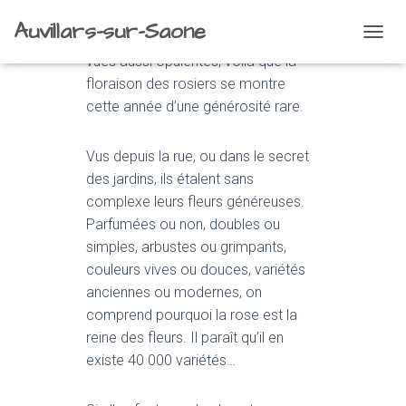
Auvillars-sur-Saone
Après les glycines que j’ai rarement
O
vues aussi opulentes, voilà que la
U
V
floraison des rosiers se montre
R
cette année d’une générosité rare.
I
R
/
Vus depuis la rue, ou dans le secret
F
des jardins, ils étalent sans
E
complexe leurs fleurs généreuses.
R
M
Parfumées ou non, doubles ou
E
simples, arbustes ou grimpants,
R
couleurs vives ou douces, variétés
L
A
anciennes ou modernes, on
N
comprend pourquoi la rose est la
A
reine des fleurs. Il paraît qu’il en
V
I
existe 40 000 variétés…
G
A