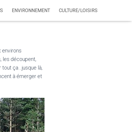
ÉS
ENVIRONNEMENT
CULTURE/LOISIRS
x environs
s, les découpent,
 tout ça…jusque là,
encent à émerger et