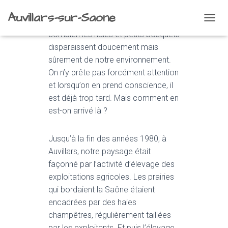
Auvillars-sur-Saone
C’est assez troublant de voir
O
combien les haies et petits bosquets
U
V
disparaissent doucement mais
R
sûrement de notre environnement.
I
On n’y prête pas forcément attention
R
/
et lorsqu’on en prend conscience, il
F
est déjà trop tard. Mais comment en
E
est-on arrivé là ?
R
M
E
Jusqu’à la fin des années 1980, à
R
Auvillars, notre paysage était
L
A
façonné par l’activité d’élevage des
N
exploitations agricoles. Les prairies
A
qui bordaient la Saône étaient
V
I
encadrées par des haies
G
champêtres, régulièrement taillées
A
par les exploitants. Et puis l’élevage