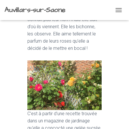
Auvillars-sur-Saone
Brigitte aime ses rosiers. Elle ne
O
connaît pas leur nom mais elle sait
U
V
d’où ils viennent. Elle les bichonne,
R
les observe. Elle aime tellement le
I
parfum de leurs roses qu’elle a
R
/
décidé de le mettre en bocal !
F
E
R
M
E
R
L
A
N
A
V
C’est à partir d’une recette trouvée
I
G
dans un magazine de jardinage
A
qu’elle a concocté une gelée sucrée