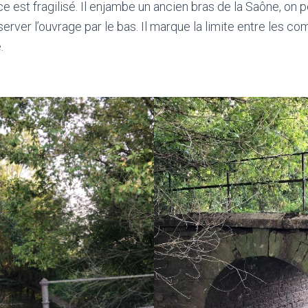
ice est fragilisé. Il enjambe un ancien bras de la Saône, on 
rver l’ouvrage par le bas. Il marque la limite entre les co
.