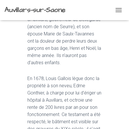
Auvillars-sur-Saone
En 1641, Louis Gallois, seigneur
O
d’Auvillars, gouverneur de Bellegarde
U
V
(ancien nom de Seurre), et son
R
épouse Marie de Saulx-Tavannes
I
ont la douleur de perdre leurs deux
R
/
garçons en bas âge, Henri et Noël, la
F
même année. Ils n’auront pas
E
d’autres enfants.
R
M
E
En 1678, Louis Gallois lègue donc la
R
propriété à son neveu, Edme
L
A
Gonthier, à charge pour lui d’ériger un
N
hôpital à Auvillars, et octroie une
A
rente de 200 livres par an pour son
V
I
fonctionnement. Ce testament a été
G
respecté, le bâtiment est visible sur
A
des gravures du XIXe siècle ; il s’agit