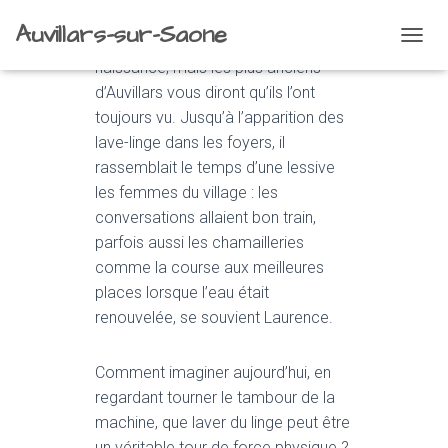
Auvillars-sur-Saone
On ne connaît pas sa date de
O
naissance, mais les plus anciens
U
V
d’Auvillars vous diront qu’ils l’ont
R
toujours vu. Jusqu’à l’apparition des
I
lave-linge dans les foyers, il
R
/
rassemblait le temps d’une lessive
F
les femmes du village : les
E
conversations allaient bon train,
R
M
parfois aussi les chamailleries
E
comme la course aux meilleures
R
places lorsque l’eau était
L
renouvelée, se souvient Laurence.
A
N
A
Comment imaginer aujourd’hui, en
V
I
regardant tourner le tambour de la
G
machine, que laver du linge peut être
A
un véritable tour de force physique ?