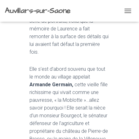
Auvillars-sur-Saone
Après avoir publié une première
O
série de portraits, voilà que la
U
V
mémoire de Laurence a fait
R
remonter à la surface des détails qui
I
lui avaient fait défaut la première
R
/
fois.
F
E
Elle s’est d’abord souvenu que tout
R
M
le monde au village appelait
E
Armande Germain,
cette vieille fille
R
richissime qui vivait comme une
L
A
pauvresse, « la Moblotte »…allez
N
savoir pourquoi ! Elle serait la nièce
A
d’un monsieur Bourgeot, le sénateur
V
I
défenseur de l’agriculture et
G
propriétaire du château de Pierre-de
A
Bresse, ou le maire de la Villeneuve…