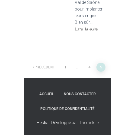
Val de Saône
pour implanter
leurs engins.
Bien sûr...
Lire la suite
Pagination
PRÉCÉDENT
1
…
4
5
des
publications
ACCUEIL
NOUS CONTACTER
POLITIQUE DE CONFIDENTIALITÉ
Hestia | Développé par
ThemeIsle