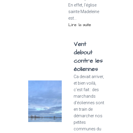
En effet, l’église
sainte Madeleine
est...
Lire la suite
Vent
debout
contre les
éoliennes
Ca devait arriver,
et bien voilà,
c’est fait : des
marchands
d’éoliennes sont
en train de
démarcher nos
petites
communes du