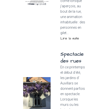
corne lorsque
j’aperçois, au
bout de la rue,
une animation
inhabituelle : des
personnes en
gilet...
Lire la suite
Spectacle
des rues
En ce printemps
et début d’été,
les jardins d’
Auvillars se
donnent parfois
en spectacle.
Lorsque les
murs ou les