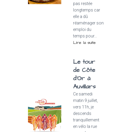
pas restée
longtemps car
elle a dû
réaménager son
emploi du
temps pour...
Lire la suite
Le tour
de Côte
d’Or à
Auvillars
Ce samedi
matin 9 juillet,
vers 11h, je
descends
tranquillement
en vélo la rue